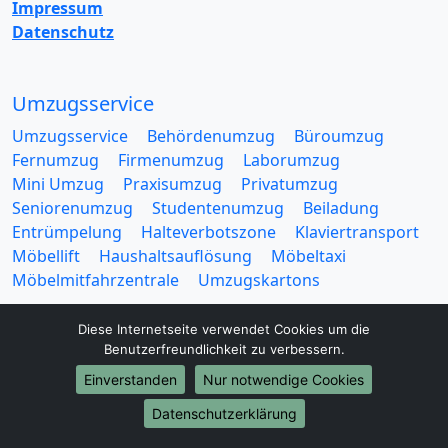
Impressum
Datenschutz
Umzugsservice
Umzugsservice
Behördenumzug
Büroumzug
Fernumzug
Firmenumzug
Laborumzug
Mini Umzug
Praxisumzug
Privatumzug
Seniorenumzug
Studentenumzug
Beiladung
Entrümpelung
Halteverbotszone
Klaviertransport
Möbellift
Haushaltsauflösung
Möbeltaxi
Möbelmitfahrzentrale
Umzugskartons
Diese Internetseite verwendet Cookies um die
Benutzerfreundlichkeit zu verbessern.
Einverstanden
Nur notwendige Cookies
Europa-Umzüge
Datenschutzerklärung
Umzug von Iserlohn nach Belarus