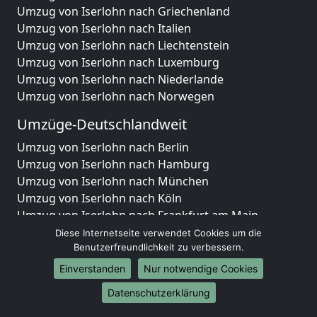
Umzug von Iserlohn nach Griechenland
Umzug von Iserlohn nach Italien
Umzug von Iserlohn nach Liechtenstein
Umzug von Iserlohn nach Luxemburg
Umzug von Iserlohn nach Niederlande
Umzug von Iserlohn nach Norwegen
Umzüge-Deutschlandweit
Umzug von Iserlohn nach Berlin
Umzug von Iserlohn nach Hamburg
Umzug von Iserlohn nach München
Umzug von Iserlohn nach Köln
Umzug von Iserlohn nach Frankfurt am Main
Umzug von Iserlohn nach Stuttgart
Diese Internetseite verwendet Cookies um die
Umzug von Iserlohn nach Düsseldorf
Benutzerfreundlichkeit zu verbessern.
Umzug von Iserlohn nach Leipzig
Einverstanden
Nur notwendige Cookies
Umzug von Iserlohn nach Dortmund
Datenschutzerklärung
Umzug von Iserlohn nach Essen
Umzug von Iserlohn nach Bremen