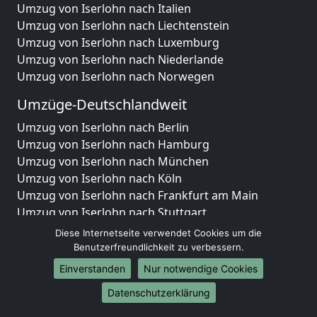
Umzug von Iserlohn nach Italien
Umzug von Iserlohn nach Liechtenstein
Umzug von Iserlohn nach Luxemburg
Umzug von Iserlohn nach Niederlande
Umzug von Iserlohn nach Norwegen
Umzüge-Deutschlandweit
Umzug von Iserlohn nach Berlin
Umzug von Iserlohn nach Hamburg
Umzug von Iserlohn nach München
Umzug von Iserlohn nach Köln
Umzug von Iserlohn nach Frankfurt am Main
Umzug von Iserlohn nach Stuttgart
Umzug von Iserlohn nach Düsseldorf
Diese Internetseite verwendet Cookies um die
Umzug von Iserlohn nach Leipzig
Benutzerfreundlichkeit zu verbessern.
Umzug von Iserlohn nach Dortmund
Einverstanden
Nur notwendige Cookies
Umzug von Iserlohn nach Essen
Datenschutzerklärung
Umzug von Iserlohn nach Bremen
Umzug von Iserlohn nach Dresden