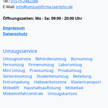
Tel.:
01579-2482388
E-Mail:
info@umzugsfirma-iserlohn.de
Öffnungszeiten:
Mo - Sa: 09:00 - 20:00 Uhr
Impressum
Datenschutz
Umzugsservice
Umzugsservice
Behördenumzug
Büroumzug
Fernumzug
Firmenumzug
Laborumzug
Mini Umzug
Praxisumzug
Privatumzug
Seniorenumzug
Studentenumzug
Beiladung
Entrümpelung
Halteverbotszone
Klaviertransport
Möbellift
Haushaltsauflösung
Möbeltaxi
Möbelmitfahrzentrale
Umzugskartons