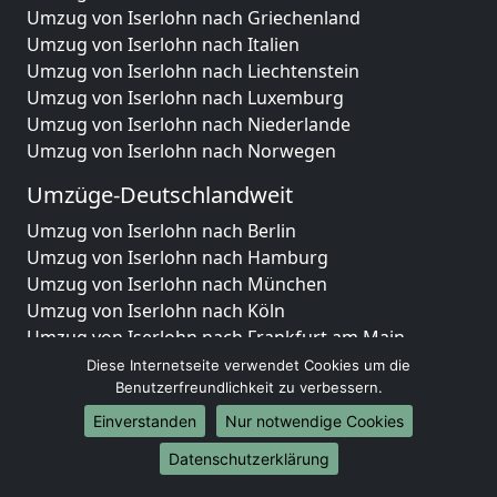
Umzug von Iserlohn nach Griechenland
Umzug von Iserlohn nach Italien
Umzug von Iserlohn nach Liechtenstein
Umzug von Iserlohn nach Luxemburg
Umzug von Iserlohn nach Niederlande
Umzug von Iserlohn nach Norwegen
Umzüge-Deutschlandweit
Umzug von Iserlohn nach Berlin
Umzug von Iserlohn nach Hamburg
Umzug von Iserlohn nach München
Umzug von Iserlohn nach Köln
Umzug von Iserlohn nach Frankfurt am Main
Umzug von Iserlohn nach Stuttgart
Diese Internetseite verwendet Cookies um die
Umzug von Iserlohn nach Düsseldorf
Benutzerfreundlichkeit zu verbessern.
Umzug von Iserlohn nach Leipzig
Einverstanden
Nur notwendige Cookies
Umzug von Iserlohn nach Dortmund
Datenschutzerklärung
Umzug von Iserlohn nach Essen
Umzug von Iserlohn nach Bremen