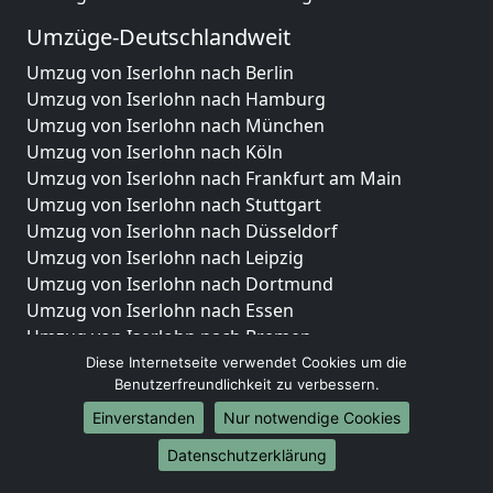
Umzüge-Deutschlandweit
Umzug von Iserlohn nach Berlin
Umzug von Iserlohn nach Hamburg
Umzug von Iserlohn nach München
Umzug von Iserlohn nach Köln
Umzug von Iserlohn nach Frankfurt am Main
Umzug von Iserlohn nach Stuttgart
Umzug von Iserlohn nach Düsseldorf
Umzug von Iserlohn nach Leipzig
Umzug von Iserlohn nach Dortmund
Umzug von Iserlohn nach Essen
Umzug von Iserlohn nach Bremen
Umzug von Iserlohn nach Dresden
Diese Internetseite verwendet Cookies um die
Benutzerfreundlichkeit zu verbessern.
Umzug von Iserlohn nach Hannover
Umzug von Iserlohn nach Nürnberg
Einverstanden
Nur notwendige Cookies
Umzug von Iserlohn nach Duisburg
Datenschutzerklärung
Umzug von Iserlohn nach Bochum