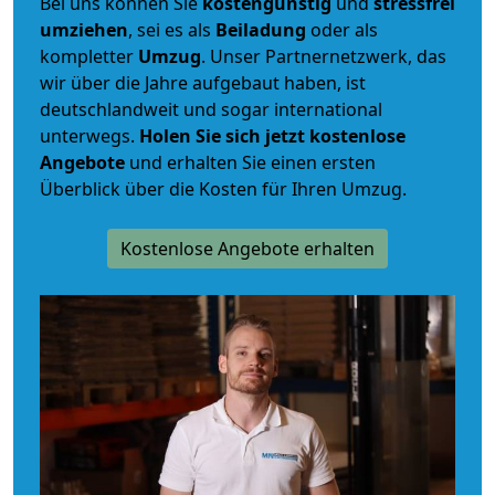
Bei uns können Sie
kostengünstig
und
stressfrei
umziehen
, sei es als
Beiladung
oder als
kompletter
Umzug
. Unser Partnernetzwerk, das
wir über die Jahre aufgebaut haben, ist
deutschlandweit und sogar international
unterwegs.
Holen Sie sich jetzt kostenlose
Angebote
und erhalten Sie einen ersten
Überblick über die Kosten für Ihren Umzug.
Kostenlose Angebote erhalten