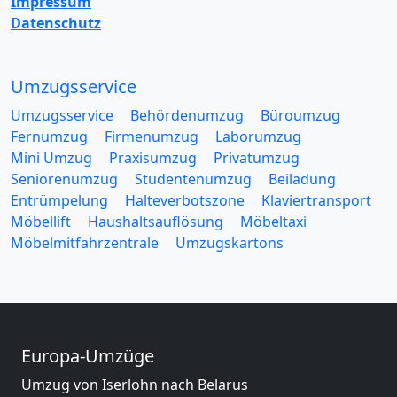
Impressum
Datenschutz
Umzugsservice
Umzugsservice
Behördenumzug
Büroumzug
Fernumzug
Firmenumzug
Laborumzug
Mini Umzug
Praxisumzug
Privatumzug
Seniorenumzug
Studentenumzug
Beiladung
Entrümpelung
Halteverbotszone
Klaviertransport
Möbellift
Haushaltsauflösung
Möbeltaxi
Möbelmitfahrzentrale
Umzugskartons
Europa-Umzüge
Umzug von Iserlohn nach Belarus