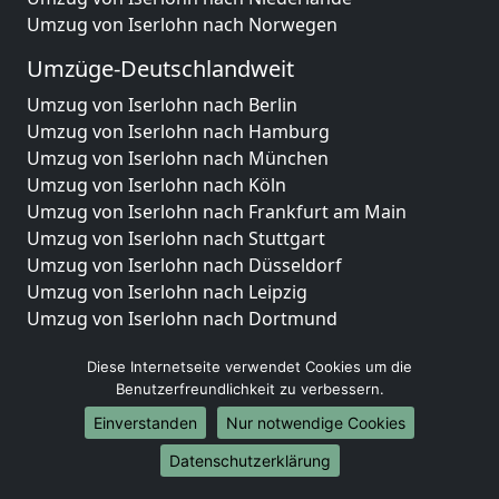
Umzug von Iserlohn nach Norwegen
Umzüge-Deutschlandweit
Umzug von Iserlohn nach Berlin
Umzug von Iserlohn nach Hamburg
Umzug von Iserlohn nach München
Umzug von Iserlohn nach Köln
Umzug von Iserlohn nach Frankfurt am Main
Umzug von Iserlohn nach Stuttgart
Umzug von Iserlohn nach Düsseldorf
Umzug von Iserlohn nach Leipzig
Umzug von Iserlohn nach Dortmund
Umzug von Iserlohn nach Essen
Diese Internetseite verwendet Cookies um die
Umzug von Iserlohn nach Bremen
Benutzerfreundlichkeit zu verbessern.
Umzug von Iserlohn nach Dresden
Umzug von Iserlohn nach Hannover
Einverstanden
Nur notwendige Cookies
Umzug von Iserlohn nach Nürnberg
Datenschutzerklärung
Umzug von Iserlohn nach Duisburg