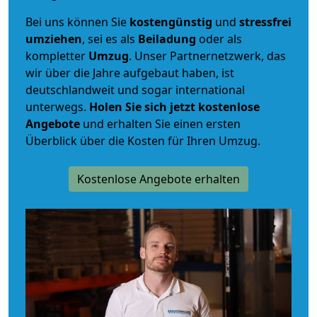
Bei uns können Sie
kostengünstig
und
stressfrei
umziehen
, sei es als
Beiladung
oder als
kompletter
Umzug
. Unser Partnernetzwerk, das
wir über die Jahre aufgebaut haben, ist
deutschlandweit und sogar international
unterwegs.
Holen Sie sich jetzt kostenlose
Angebote
und erhalten Sie einen ersten
Überblick über die Kosten für Ihren Umzug.
Kostenlose Angebote erhalten