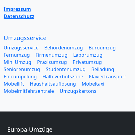
Impressum
Datenschutz
Umzugsservice
Umzugsservice
Behördenumzug
Büroumzug
Fernumzug
Firmenumzug
Laborumzug
Mini Umzug
Praxisumzug
Privatumzug
Seniorenumzug
Studentenumzug
Beiladung
Entrümpelung
Halteverbotszone
Klaviertransport
Möbellift
Haushaltsauflösung
Möbeltaxi
Möbelmitfahrzentrale
Umzugskartons
Europa-Umzüge