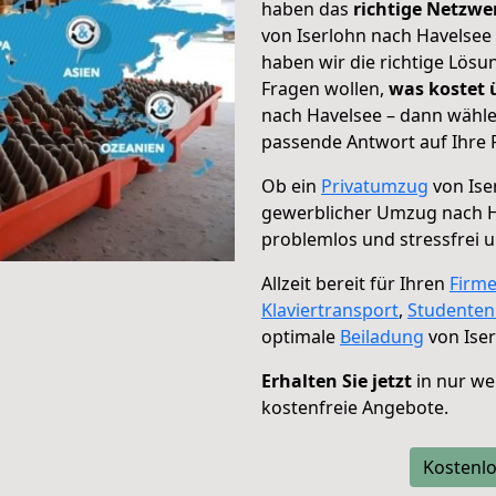
haben das
richtige Netzw
von Iserlohn nach Havelsee 
haben wir die richtige Lösu
Fragen wollen,
was kostet
nach Havelsee – dann wähle
passende Antwort auf Ihre 
Ob ein
Privatumzug
von Ise
gewerblicher Umzug nach 
problemlos und stressfrei 
Allzeit bereit für Ihren
Firm
Klaviertransport
,
Studente
optimale
Beiladung
von Iser
Erhalten Sie jetzt
in nur we
kostenfreie Angebote.
Kostenlo