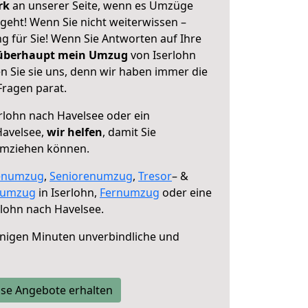
erk
an unserer Seite, wenn es Umzüge
geht! Wenn Sie nicht weiterwissen –
ng für Sie! Wenn Sie Antworten auf Ihre
 überhaupt mein Umzug
von Iserlohn
n Sie sie uns, denn wir haben immer die
Fragen parat.
rlohn nach Havelsee oder ein
Havelsee,
wir helfen
, damit Sie
umziehen können.
enumzug
,
Seniorenumzug
,
Tresor
– &
numzug
in Iserlohn,
Fernumzug
oder eine
lohn nach Havelsee.
nigen Minuten unverbindliche und
se Angebote erhalten