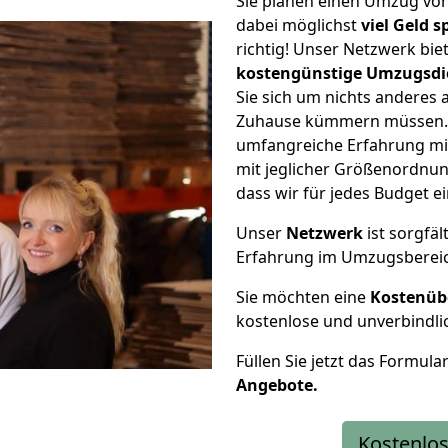
Sie planen einen Umzug vo
dabei möglichst
viel Geld 
richtig! Unser Netzwerk bi
kostengünstige Umzugsdi
Sie sich um nichts anderes 
Zuhause kümmern müssen. W
umfangreiche Erfahrung mi
mit jeglicher Größenordnun
dass wir für jedes Budget 
Unser
Netzwerk
ist sorgfäl
Erfahrung im Umzugsberei
Sie möchten eine
Kostenüb
kostenlose und unverbindli
Füllen Sie jetzt das Formula
Angebote.
Kostenlos