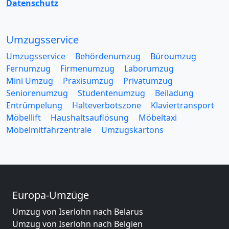
Datenschutz
Umzugsservice
Umzugsservice
Behördenumzug
Büroumzug
Fernumzug
Firmenumzug
Laborumzug
Mini Umzug
Praxisumzug
Privatumzug
Seniorenumzug
Studentenumzug
Beiladung
Entrümpelung
Halteverbotszone
Klaviertransport
Möbellift
Haushaltsauflösung
Möbeltaxi
Möbelmitfahrzentrale
Umzugskartons
Europa-Umzüge
Umzug von Iserlohn nach Belarus
Umzug von Iserlohn nach Belgien