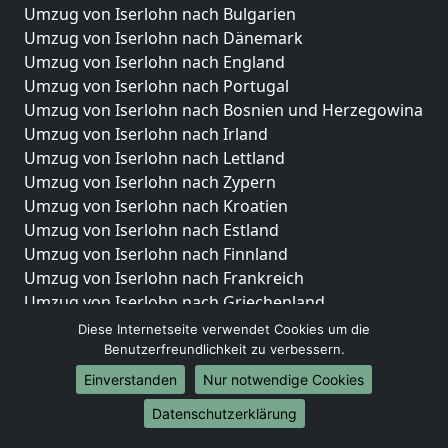
Umzug von Iserlohn nach Bulgarien
Umzug von Iserlohn nach Dänemark
Umzug von Iserlohn nach England
Umzug von Iserlohn nach Portugal
Umzug von Iserlohn nach Bosnien und Herzegowina
Umzug von Iserlohn nach Irland
Umzug von Iserlohn nach Lettland
Umzug von Iserlohn nach Zypern
Umzug von Iserlohn nach Kroatien
Umzug von Iserlohn nach Estland
Umzug von Iserlohn nach Finnland
Umzug von Iserlohn nach Frankreich
Umzug von Iserlohn nach Griechenland
Umzug von Iserlohn nach Italien
Diese Internetseite verwendet Cookies um die
Umzug von Iserlohn nach Liechtenstein
Benutzerfreundlichkeit zu verbessern.
Umzug von Iserlohn nach Luxemburg
Einverstanden
Nur notwendige Cookies
Umzug von Iserlohn nach Niederlande
Datenschutzerklärung
Umzug von Iserlohn nach Norwegen