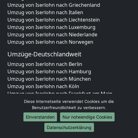
Umzug von Iserlohn nach Griechenland
Umzug von Iserlohn nach Italien
Umzug von Iserlohn nach Liechtenstein
Umzug von Iserlohn nach Luxemburg
Umzug von Iserlohn nach Niederlande
Umzug von Iserlohn nach Norwegen
Umzüge-Deutschlandweit
Umzug von Iserlohn nach Berlin
Umzug von Iserlohn nach Hamburg
Umzug von Iserlohn nach München
Umzug von Iserlohn nach Köln
Umzug von Iserlohn nach Frankfurt am Main
Umzug von Iserlohn nach Stuttgart
Diese Internetseite verwendet Cookies um die
Umzug von Iserlohn nach Düsseldorf
Benutzerfreundlichkeit zu verbessern.
Umzug von Iserlohn nach Leipzig
Einverstanden
Nur notwendige Cookies
Umzug von Iserlohn nach Dortmund
Datenschutzerklärung
Umzug von Iserlohn nach Essen
Umzug von Iserlohn nach Bremen