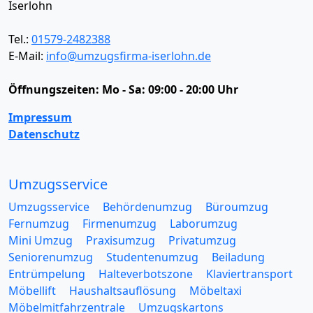
Iserlohn
Tel.:
01579-2482388
E-Mail:
info@umzugsfirma-iserlohn.de
Öffnungszeiten:
Mo - Sa: 09:00 - 20:00 Uhr
Impressum
Datenschutz
Umzugsservice
Umzugsservice
Behördenumzug
Büroumzug
Fernumzug
Firmenumzug
Laborumzug
Mini Umzug
Praxisumzug
Privatumzug
Seniorenumzug
Studentenumzug
Beiladung
Entrümpelung
Halteverbotszone
Klaviertransport
Möbellift
Haushaltsauflösung
Möbeltaxi
Möbelmitfahrzentrale
Umzugskartons