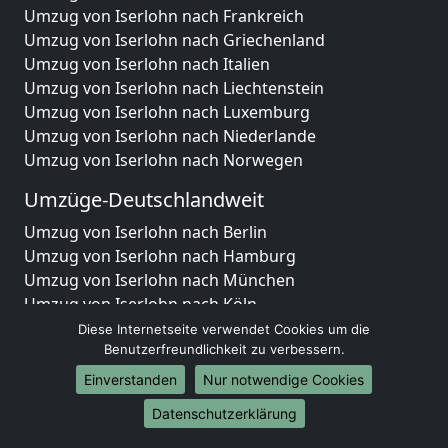
Umzug von Iserlohn nach Frankreich
Umzug von Iserlohn nach Griechenland
Umzug von Iserlohn nach Italien
Umzug von Iserlohn nach Liechtenstein
Umzug von Iserlohn nach Luxemburg
Umzug von Iserlohn nach Niederlande
Umzug von Iserlohn nach Norwegen
Umzüge-Deutschlandweit
Umzug von Iserlohn nach Berlin
Umzug von Iserlohn nach Hamburg
Umzug von Iserlohn nach München
Umzug von Iserlohn nach Köln
Umzug von Iserlohn nach Frankfurt am Main
Diese Internetseite verwendet Cookies um die
Umzug von Iserlohn nach Stuttgart
Benutzerfreundlichkeit zu verbessern.
Umzug von Iserlohn nach Düsseldorf
Einverstanden
Nur notwendige Cookies
Umzug von Iserlohn nach Leipzig
Datenschutzerklärung
Umzug von Iserlohn nach Dortmund
Umzug von Iserlohn nach Essen