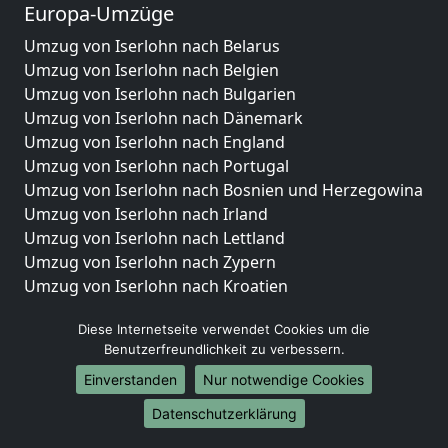
Europa-Umzüge
Umzug von Iserlohn nach Belarus
Umzug von Iserlohn nach Belgien
Umzug von Iserlohn nach Bulgarien
Umzug von Iserlohn nach Dänemark
Umzug von Iserlohn nach England
Umzug von Iserlohn nach Portugal
Umzug von Iserlohn nach Bosnien und Herzegowina
Umzug von Iserlohn nach Irland
Umzug von Iserlohn nach Lettland
Umzug von Iserlohn nach Zypern
Umzug von Iserlohn nach Kroatien
Umzug von Iserlohn nach Estland
Diese Internetseite verwendet Cookies um die
Umzug von Iserlohn nach Finnland
Benutzerfreundlichkeit zu verbessern.
Umzug von Iserlohn nach Frankreich
Umzug von Iserlohn nach Griechenland
Einverstanden
Nur notwendige Cookies
Umzug von Iserlohn nach Italien
Datenschutzerklärung
Umzug von Iserlohn nach Liechtenstein