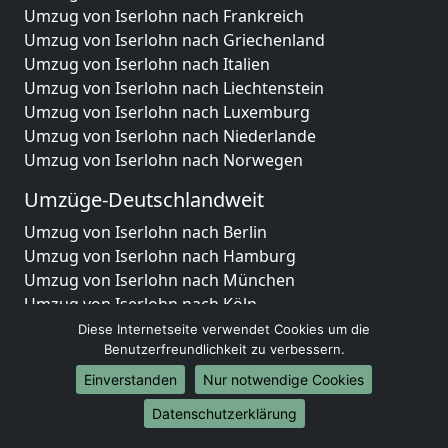
Umzug von Iserlohn nach Frankreich
Umzug von Iserlohn nach Griechenland
Umzug von Iserlohn nach Italien
Umzug von Iserlohn nach Liechtenstein
Umzug von Iserlohn nach Luxemburg
Umzug von Iserlohn nach Niederlande
Umzug von Iserlohn nach Norwegen
Umzüge-Deutschlandweit
Umzug von Iserlohn nach Berlin
Umzug von Iserlohn nach Hamburg
Umzug von Iserlohn nach München
Umzug von Iserlohn nach Köln
Umzug von Iserlohn nach Frankfurt am Main
Diese Internetseite verwendet Cookies um die
Umzug von Iserlohn nach Stuttgart
Benutzerfreundlichkeit zu verbessern.
Umzug von Iserlohn nach Düsseldorf
Einverstanden
Nur notwendige Cookies
Umzug von Iserlohn nach Leipzig
Datenschutzerklärung
Umzug von Iserlohn nach Dortmund
Umzug von Iserlohn nach Essen