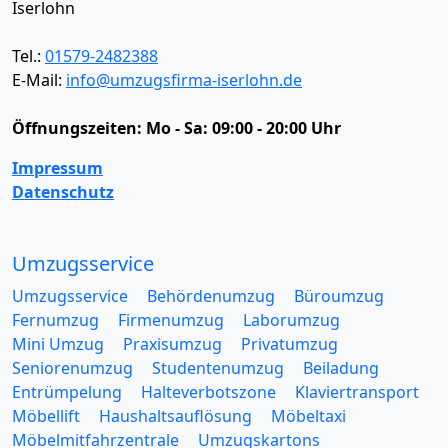
Iserlohn
Tel.:
01579-2482388
E-Mail:
info@umzugsfirma-iserlohn.de
Öffnungszeiten:
Mo - Sa: 09:00 - 20:00 Uhr
Impressum
Datenschutz
Umzugsservice
Umzugsservice
Behördenumzug
Büroumzug
Fernumzug
Firmenumzug
Laborumzug
Mini Umzug
Praxisumzug
Privatumzug
Seniorenumzug
Studentenumzug
Beiladung
Entrümpelung
Halteverbotszone
Klaviertransport
Möbellift
Haushaltsauflösung
Möbeltaxi
Möbelmitfahrzentrale
Umzugskartons