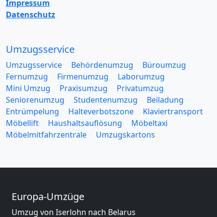
Impressum
Datenschutz
Umzugsservice
Umzugsservice
Behördenumzug
Büroumzug
Fernumzug
Firmenumzug
Laborumzug
Mini Umzug
Praxisumzug
Privatumzug
Seniorenumzug
Studentenumzug
Beiladung
Entrümpelung
Halteverbotszone
Klaviertransport
Möbellift
Haushaltsauflösung
Möbeltaxi
Möbelmitfahrzentrale
Umzugskartons
Europa-Umzüge
Umzug von Iserlohn nach Belarus