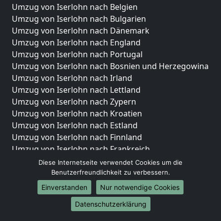
Umzug von Iserlohn nach Belgien
Umzug von Iserlohn nach Bulgarien
Umzug von Iserlohn nach Dänemark
Umzug von Iserlohn nach England
Umzug von Iserlohn nach Portugal
Umzug von Iserlohn nach Bosnien und Herzegowina
Umzug von Iserlohn nach Irland
Umzug von Iserlohn nach Lettland
Umzug von Iserlohn nach Zypern
Umzug von Iserlohn nach Kroatien
Umzug von Iserlohn nach Estland
Umzug von Iserlohn nach Finnland
Umzug von Iserlohn nach Frankreich
Umzug von Iserlohn nach Griechenland
Diese Internetseite verwendet Cookies um die
Umzug von Iserlohn nach Italien
Benutzerfreundlichkeit zu verbessern.
Umzug von Iserlohn nach Liechtenstein
Einverstanden
Nur notwendige Cookies
Umzug von Iserlohn nach Luxemburg
Datenschutzerklärung
Umzug von Iserlohn nach Niederlande
Umzug von Iserlohn nach Norwegen