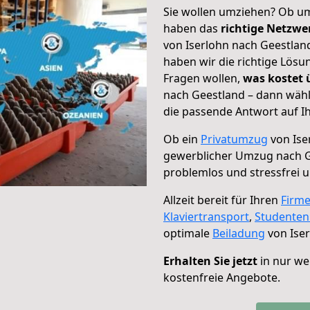
Sie wollen umziehen? Ob um
haben das
richtige Netzw
von Iserlohn nach Geestland
haben wir die richtige Lösu
Fragen wollen,
was kostet
nach Geestland – dann wähl
die passende Antwort auf Ih
Ob ein
Privatumzug
von Ise
gewerblicher Umzug nach 
problemlos und stressfrei 
Allzeit bereit für Ihren
Firm
Klaviertransport
,
Studente
optimale
Beiladung
von Iser
Erhalten Sie jetzt
in nur we
kostenfreie Angebote.