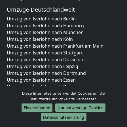
Umzüge-Deutschlandweit
Umzug von Iserlohn nach Berlin
Umzug von Iserlohn nach Hamburg
Umzug von Iserlohn nach München
Umzug von Iserlohn nach Köln
Umzug von Iserlohn nach Frankfurt am Main
Umzug von Iserlohn nach Stuttgart
Umzug von Iserlohn nach Düsseldorf
Umzug von Iserlohn nach Leipzig
Umzug von Iserlohn nach Dortmund
Umzug von Iserlohn nach Essen
Umzug von Iserlohn nach Bremen
Umzug von Iserlohn nach Dresden
Diese Internetseite verwendet Cookies um die
Benutzerfreundlichkeit zu verbessern.
Umzug von Iserlohn nach Hannover
Umzug von Iserlohn nach Nürnberg
Einverstanden
Nur notwendige Cookies
Umzug von Iserlohn nach Duisburg
Datenschutzerklärung
Umzug von Iserlohn nach Bochum