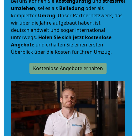
Bei uns können Sie
kostengünstig
und
stressfrei
umziehen
, sei es als
Beiladung
oder als
kompletter
Umzug
. Unser Partnernetzwerk, das
wir über die Jahre aufgebaut haben, ist
deutschlandweit und sogar international
unterwegs.
Holen Sie sich jetzt kostenlose
Angebote
und erhalten Sie einen ersten
Überblick über die Kosten für Ihren Umzug.
Kostenlose Angebote erhalten