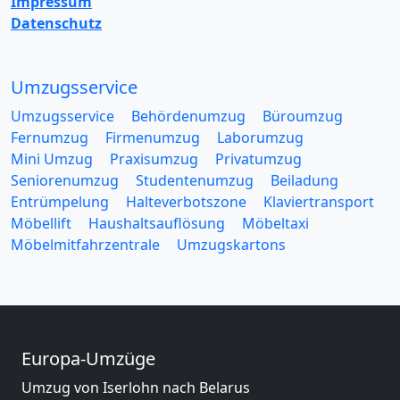
Impressum
Datenschutz
Umzugsservice
Umzugsservice
Behördenumzug
Büroumzug
Fernumzug
Firmenumzug
Laborumzug
Mini Umzug
Praxisumzug
Privatumzug
Seniorenumzug
Studentenumzug
Beiladung
Entrümpelung
Halteverbotszone
Klaviertransport
Möbellift
Haushaltsauflösung
Möbeltaxi
Möbelmitfahrzentrale
Umzugskartons
Europa-Umzüge
Umzug von Iserlohn nach Belarus