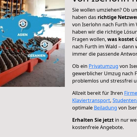
Sie wollen umziehen? Ob um
haben das
richtige Netzw
von Iserlohn nach Furth im 
haben wir die richtige Lösu
Fragen wollen,
was kostet
nach Furth im Wald – dann w
immer die passende Antwort
Ob ein
Privatumzug
von Ise
gewerblicher Umzug nach F
problemlos und stressfrei 
Allzeit bereit für Ihren
Firm
Klaviertransport
,
Studente
optimale
Beiladung
von Iser
Erhalten Sie jetzt
in nur we
kostenfreie Angebote.