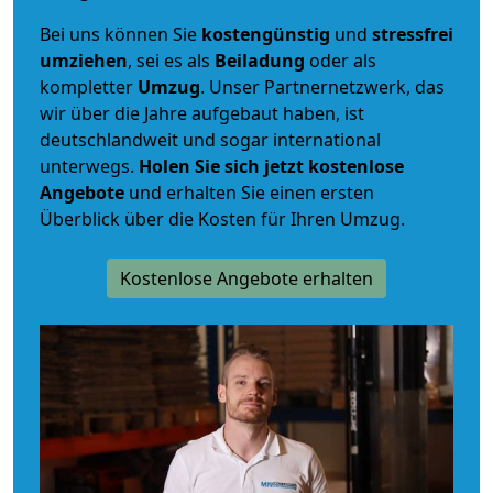
Bei uns können Sie
kostengünstig
und
stressfrei
umziehen
, sei es als
Beiladung
oder als
kompletter
Umzug
. Unser Partnernetzwerk, das
wir über die Jahre aufgebaut haben, ist
deutschlandweit und sogar international
unterwegs.
Holen Sie sich jetzt kostenlose
Angebote
und erhalten Sie einen ersten
Überblick über die Kosten für Ihren Umzug.
Kostenlose Angebote erhalten