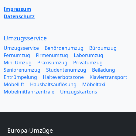
Impressum
Datenschutz
Umzugsservice
Umzugsservice
Behördenumzug
Büroumzug
Fernumzug
Firmenumzug
Laborumzug
Mini Umzug
Praxisumzug
Privatumzug
Seniorenumzug
Studentenumzug
Beiladung
Entrümpelung
Halteverbotszone
Klaviertransport
Möbellift
Haushaltsauflösung
Möbeltaxi
Möbelmitfahrzentrale
Umzugskartons
Europa-Umzüge