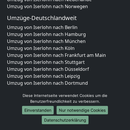
Umzug von Iserlohn nach Norwegen
Umzüge-Deutschlandweit
Umzug von Iserlohn nach Berlin
Umzug von Iserlohn nach Hamburg
Umzug von Iserlohn nach München
Umzug von Iserlohn nach Köln
Umzug von Iserlohn nach Frankfurt am Main
Umzug von Iserlohn nach Stuttgart
Umzug von Iserlohn nach Düsseldorf
Umzug von Iserlohn nach Leipzig
Umzug von Iserlohn nach Dortmund
Umzug von Iserlohn nach Essen
Diese Internetseite verwendet Cookies um die
Umzug von Iserlohn nach Bremen
Benutzerfreundlichkeit zu verbessern.
Umzug von Iserlohn nach Dresden
Umzug von Iserlohn nach Hannover
Einverstanden
Nur notwendige Cookies
Umzug von Iserlohn nach Nürnberg
Datenschutzerklärung
Umzug von Iserlohn nach Duisburg