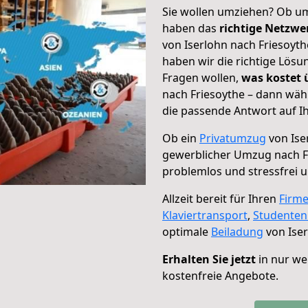
Sie wollen umziehen? Ob um
haben das
richtige Netzw
von Iserlohn nach Friesoyth
haben wir die richtige Lösu
Fragen wollen,
was kostet
nach Friesoythe – dann wäh
die passende Antwort auf Ih
Ob ein
Privatumzug
von Ise
gewerblicher Umzug nach F
problemlos und stressfrei 
Allzeit bereit für Ihren
Firm
Klaviertransport
,
Studente
optimale
Beiladung
von Iser
Erhalten Sie jetzt
in nur we
kostenfreie Angebote.