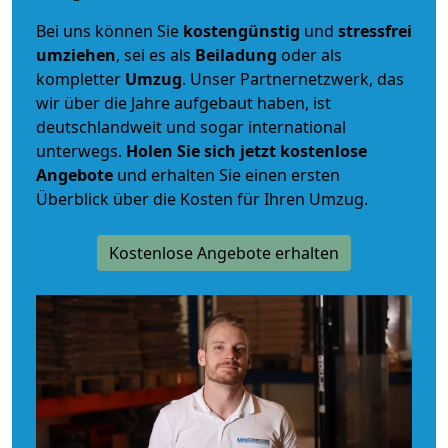
Bei uns können Sie
kostengünstig
und
stressfrei
umziehen
, sei es als
Beiladung
oder als
kompletter
Umzug
. Unser Partnernetzwerk, das
wir über die Jahre aufgebaut haben, ist
deutschlandweit und sogar international
unterwegs.
Holen Sie sich jetzt kostenlose
Angebote
und erhalten Sie einen ersten
Überblick über die Kosten für Ihren Umzug.
Kostenlose Angebote erhalten