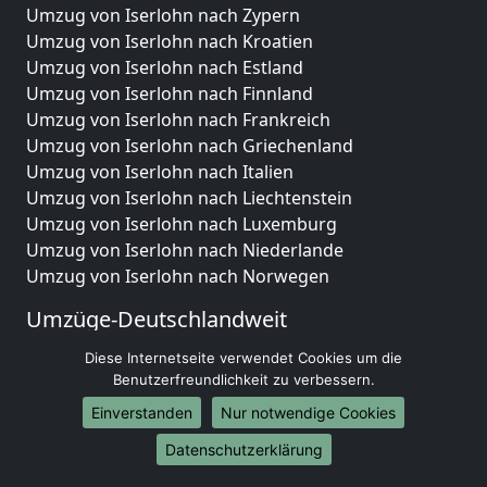
Umzug von Iserlohn nach Zypern
Umzug von Iserlohn nach Kroatien
Umzug von Iserlohn nach Estland
Umzug von Iserlohn nach Finnland
Umzug von Iserlohn nach Frankreich
Umzug von Iserlohn nach Griechenland
Umzug von Iserlohn nach Italien
Umzug von Iserlohn nach Liechtenstein
Umzug von Iserlohn nach Luxemburg
Umzug von Iserlohn nach Niederlande
Umzug von Iserlohn nach Norwegen
Umzüge-Deutschlandweit
Umzug von Iserlohn nach Berlin
Diese Internetseite verwendet Cookies um die
Umzug von Iserlohn nach Hamburg
Benutzerfreundlichkeit zu verbessern.
Umzug von Iserlohn nach München
Einverstanden
Nur notwendige Cookies
Umzug von Iserlohn nach Köln
Datenschutzerklärung
Umzug von Iserlohn nach Frankfurt am Main
Umzug von Iserlohn nach Stuttgart