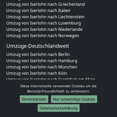
Umzug von Iserlohn nach Griechenland
Umzug von Iserlohn nach Italien
Umzug von Iserlohn nach Liechtenstein
Umzug von Iserlohn nach Luxemburg
Umzug von Iserlohn nach Niederlande
Umzug von Iserlohn nach Norwegen
Umzüge-Deutschlandweit
Umzug von Iserlohn nach Berlin
Umzug von Iserlohn nach Hamburg
Umzug von Iserlohn nach München
Umzug von Iserlohn nach Köln
Umzug von Iserlohn nach Frankfurt am Main
Umzug von Iserlohn nach Stuttgart
Diese Internetseite verwendet Cookies um die
Umzug von Iserlohn nach Düsseldorf
Benutzerfreundlichkeit zu verbessern.
Umzug von Iserlohn nach Leipzig
Einverstanden
Nur notwendige Cookies
Umzug von Iserlohn nach Dortmund
Datenschutzerklärung
Umzug von Iserlohn nach Essen
Umzug von Iserlohn nach Bremen