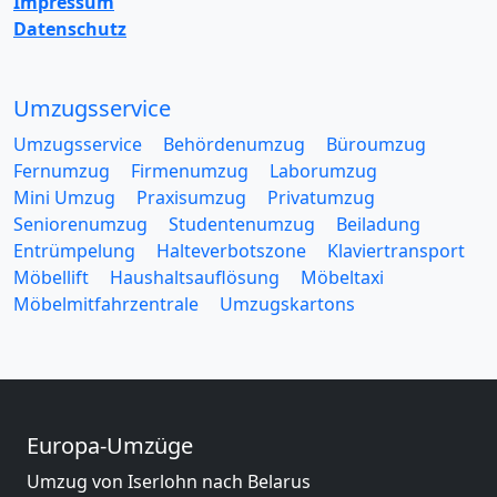
Impressum
Datenschutz
Umzugsservice
Umzugsservice
Behördenumzug
Büroumzug
Fernumzug
Firmenumzug
Laborumzug
Mini Umzug
Praxisumzug
Privatumzug
Seniorenumzug
Studentenumzug
Beiladung
Entrümpelung
Halteverbotszone
Klaviertransport
Möbellift
Haushaltsauflösung
Möbeltaxi
Möbelmitfahrzentrale
Umzugskartons
Europa-Umzüge
Umzug von Iserlohn nach Belarus