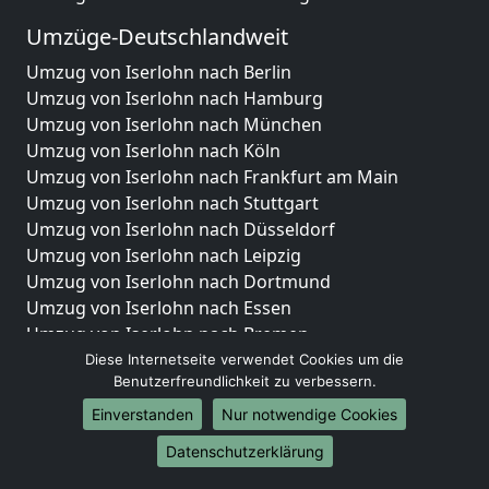
Umzüge-Deutschlandweit
Umzug von Iserlohn nach Berlin
Umzug von Iserlohn nach Hamburg
Umzug von Iserlohn nach München
Umzug von Iserlohn nach Köln
Umzug von Iserlohn nach Frankfurt am Main
Umzug von Iserlohn nach Stuttgart
Umzug von Iserlohn nach Düsseldorf
Umzug von Iserlohn nach Leipzig
Umzug von Iserlohn nach Dortmund
Umzug von Iserlohn nach Essen
Umzug von Iserlohn nach Bremen
Umzug von Iserlohn nach Dresden
Diese Internetseite verwendet Cookies um die
Benutzerfreundlichkeit zu verbessern.
Umzug von Iserlohn nach Hannover
Umzug von Iserlohn nach Nürnberg
Einverstanden
Nur notwendige Cookies
Umzug von Iserlohn nach Duisburg
Datenschutzerklärung
Umzug von Iserlohn nach Bochum