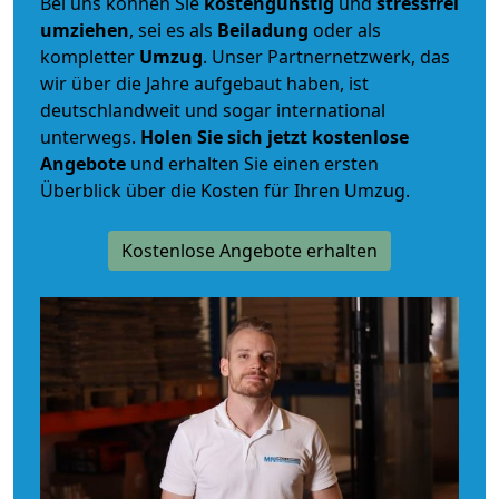
Bei uns können Sie
kostengünstig
und
stressfrei
umziehen
, sei es als
Beiladung
oder als
kompletter
Umzug
. Unser Partnernetzwerk, das
wir über die Jahre aufgebaut haben, ist
deutschlandweit und sogar international
unterwegs.
Holen Sie sich jetzt kostenlose
Angebote
und erhalten Sie einen ersten
Überblick über die Kosten für Ihren Umzug.
Kostenlose Angebote erhalten