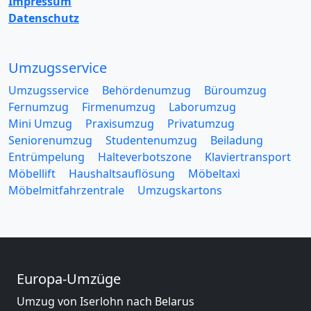
Impressum
Datenschutz
Umzugsservice
Umzugsservice
Behördenumzug
Büroumzug
Fernumzug
Firmenumzug
Laborumzug
Mini Umzug
Praxisumzug
Privatumzug
Seniorenumzug
Studentenumzug
Beiladung
Entrümpelung
Halteverbotszone
Klaviertransport
Möbellift
Haushaltsauflösung
Möbeltaxi
Möbelmitfahrzentrale
Umzugskartons
Europa-Umzüge
Umzug von Iserlohn nach Belarus