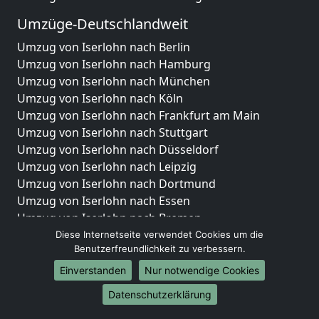
Umzüge-Deutschlandweit
Umzug von Iserlohn nach Berlin
Umzug von Iserlohn nach Hamburg
Umzug von Iserlohn nach München
Umzug von Iserlohn nach Köln
Umzug von Iserlohn nach Frankfurt am Main
Umzug von Iserlohn nach Stuttgart
Umzug von Iserlohn nach Düsseldorf
Umzug von Iserlohn nach Leipzig
Umzug von Iserlohn nach Dortmund
Umzug von Iserlohn nach Essen
Umzug von Iserlohn nach Bremen
Umzug von Iserlohn nach Dresden
Diese Internetseite verwendet Cookies um die
Benutzerfreundlichkeit zu verbessern.
Umzug von Iserlohn nach Hannover
Umzug von Iserlohn nach Nürnberg
Einverstanden
Nur notwendige Cookies
Umzug von Iserlohn nach Duisburg
Datenschutzerklärung
Umzug von Iserlohn nach Bochum