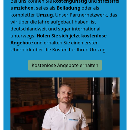
Bei uns können Sie
kostengünstig
und
stressfrei
umziehen
, sei es als
Beiladung
oder als
kompletter
Umzug
. Unser Partnernetzwerk, das
wir über die Jahre aufgebaut haben, ist
deutschlandweit und sogar international
unterwegs.
Holen Sie sich jetzt kostenlose
Angebote
und erhalten Sie einen ersten
Überblick über die Kosten für Ihren Umzug.
Kostenlose Angebote erhalten