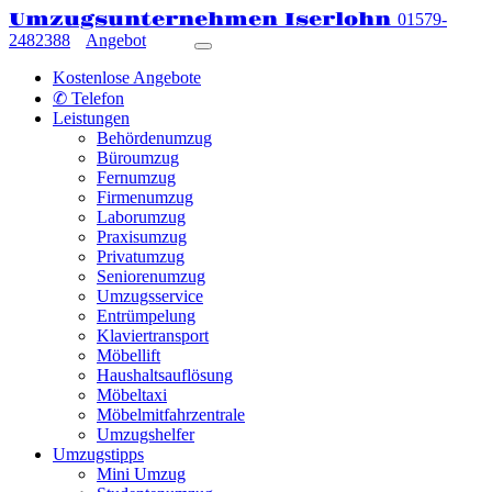
Umzugsunternehmen Iserlohn
01579-
2482388
Angebot
Kostenlose Angebote
✆ Telefon
Leistungen
Behördenumzug
Büroumzug
Fernumzug
Firmenumzug
Laborumzug
Praxisumzug
Privatumzug
Seniorenumzug
Umzugsservice
Entrümpelung
Klaviertransport
Möbellift
Haushaltsauflösung
Möbeltaxi
Möbelmitfahrzentrale
Umzugshelfer
Umzugstipps
Mini Umzug