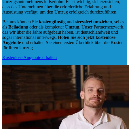
Umzugsunternehmens in Iserlohn. Es ist wichtig, sicherzustellen,
dass das Unternehmen über die erforderliche Erfahrung und
Ausrüstung verfügt, um den Umzug erfolgreich durchzuführen.
Bei uns können Sie
kostengünstig
und
stressfrei
umziehen
, sei es
als
Beiladung
oder als kompletter
Umzug
. Unser Partnernetzwerk,
das wir über die Jahre aufgebaut haben, ist deutschlandweit und
sogar international unterwegs.
Holen Sie sich jetzt kostenlose
Angebote
und erhalten Sie einen ersten Überblick über die Kosten
für Ihren Umzug.
Kostenlose Angebote erhalten