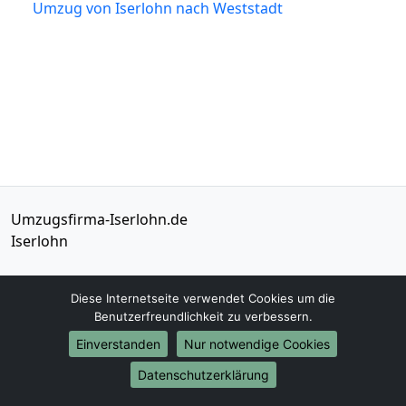
Umzug von Iserlohn nach Weststadt
Umzugsfirma-Iserlohn.de
Iserlohn
Tel.:
01579-2482388
Diese Internetseite verwendet Cookies um die
E-Mail:
info@umzugsfirma-iserlohn.de
Benutzerfreundlichkeit zu verbessern.
Einverstanden
Nur notwendige Cookies
Öffnungszeiten:
Mo - Sa: 09:00 - 20:00 Uhr
Datenschutzerklärung
Impressum