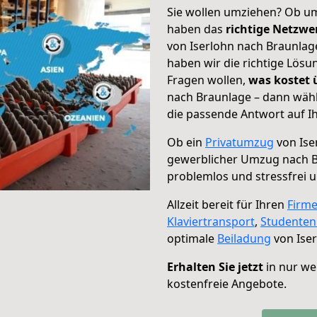
Sie wollen umziehen? Ob um
haben das
richtige Netzw
von Iserlohn nach Braunlage
haben wir die richtige Lösu
Fragen wollen,
was kostet
nach Braunlage – dann wähl
die passende Antwort auf Ih
Ob ein
Privatumzug
von Ise
gewerblicher Umzug nach 
problemlos und stressfrei 
Allzeit bereit für Ihren
Firm
Klaviertransport
,
Studente
optimale
Beiladung
von Iser
Erhalten Sie jetzt
in nur we
kostenfreie Angebote.