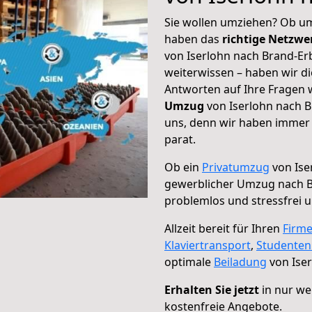
Sie wollen umziehen? Ob um
haben das
richtige Netzw
von Iserlohn nach Brand-Erb
weiterwissen – haben wir di
Antworten auf Ihre Fragen 
Umzug
von Iserlohn nach B
uns, denn wir haben immer 
parat.
Ob ein
Privatumzug
von Ise
gewerblicher Umzug nach B
problemlos und stressfrei 
Allzeit bereit für Ihren
Firm
Klaviertransport
,
Studente
optimale
Beiladung
von Iser
Erhalten Sie jetzt
in nur we
kostenfreie Angebote.