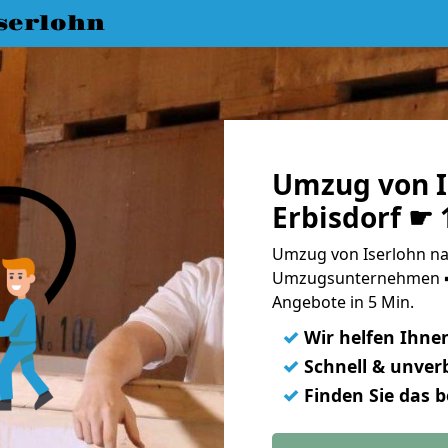
serlohn
Umzug von I
Erbisdorf ☛ 
Umzug von Iserlohn nac
Umzugsunternehmen ➨
Angebote in 5 Min.
✓
Wir helfen Ihne
✓
Schnell & unverb
✓
Finden Sie das 